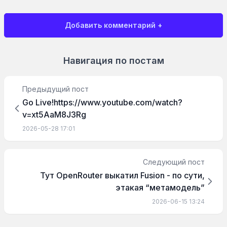
Добавить комментарий +
Навигация по постам
Предыдущий пост
Go Live!https://www.youtube.com/watch?
v=xt5AaM8J3Rg
2026-05-28 17:01
Следующий пост
Тут OpenRouter выкатил Fusion - по сути,
этакая “метамодель”
2026-06-15 13:24