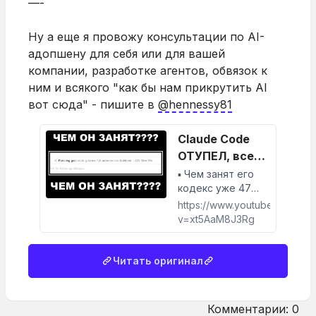
—-
Ну а еще я провожу консультации по AI-
адопшену для себя или для вашей
компании, разработке агентов, обвязок к
ним и всякого "как бы нам прикрутить AI
вот сюда" - пишите в
@hennessy81
Claude Code
ОТУПЕЛ, все
перешли на ....
▪ Чем занят его
кодекс уже 47
- YouTube
часов?▪ Как
https://www.youtube.com/wat
ловить агентов на
v=xt5AaM8J3Rg
вранье▪
Пассивный доход
с bug bounty без
Читать оригинал
строчки кода▪
Куда сжигаются
токены 3х макс
Комментарии: 0
подписок▪ Cl...