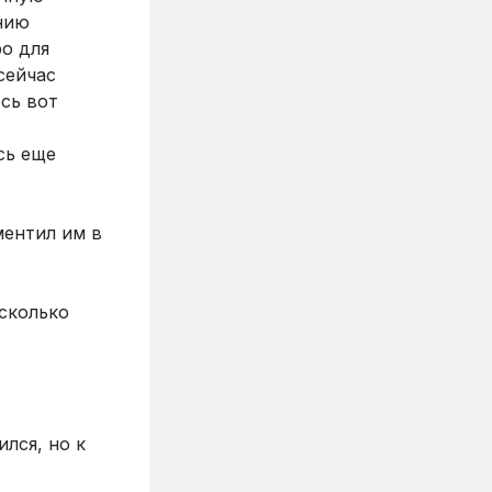
нию
ро для
сейчас
сь вот
сь еще
ментил им в
есколько
лся, но к