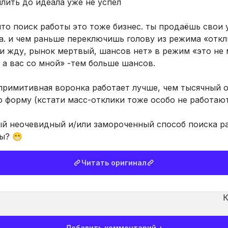
илить до идеала уже не успел
 что поиск работы это тоже бизнес. ты продаёшь свои 
а. и чем раньше переключишь голову из режима «откл
 и жду, рынок мертвый, шансов нет» в режим «это не 
, а вас со мной» -тем больше шансов.
примитивная воронка работает лучше, чем тысячный о
 форму (кстати масс-отклики тоже особо не работаю
ый неочевидный и/или замороченный способ поиска р
ы? 😁
Читать оригинал
К
Добавить комментарий +