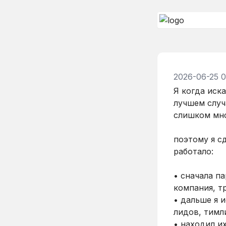
2026-06-25 0
Я когда иска
лучшем случ
слишком мно
поэтому я сд
работало:
• сначала па
компания, т
• дальше я 
лидов, тимл
• находил их