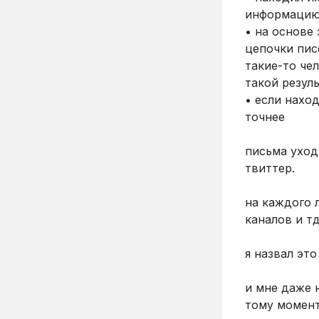
информацию:
• на основе
цепочки писе
такие-то че
такой резул
• если нахо
точнее
письма уходи
твиттер.
на каждого 
каналов и т
я назвал это
и мне даже 
тому момент