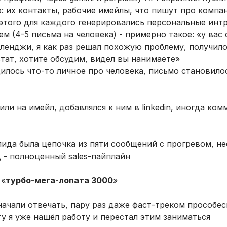
 их контакты, рабочие имейлы, что пишут про компа
 этого для каждого генерировались персональные инт
м (4-5 письма на человека) - примерно такое: «у вас 
лленджи, я как раз решал похожую проблему, получило
ьтат, хотите обсудим, видел вы нанимаете»
дилось что-то личное про человека, письмо становило
ли на имейл, добавлялся к ним в linkedin, иногда ком
лида была цепочка из пяти сообщений с прогревом, н
д - полноценный sales-пайплайн
 «
турбо-мега-лопата 3000
»
начали отвечать, пару раз даже фаст-треком прособеси
у я уже нашёл работу и перестал этим заниматься