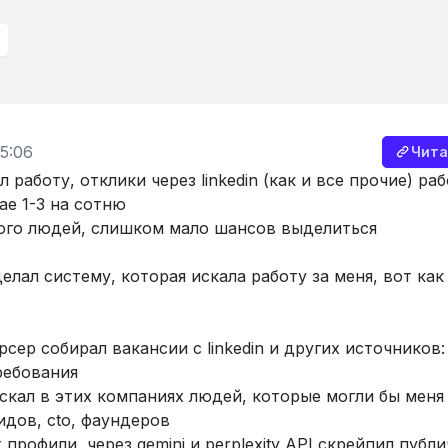
5:06
Чита
л работу, отклики через linkedin (как и все прочие) раб
ае 1-3 на сотню
го людей, слишком мало шансов выделиться
елал систему, которая искала работу за меня, вот как
рсер собирал вакансии с linkedin и других источников:
ребования
искал в этих компаниях людей, которые могли бы меня
идов, cto, фаундеров
 профили, через gemini и perplexity API скрейпил публ