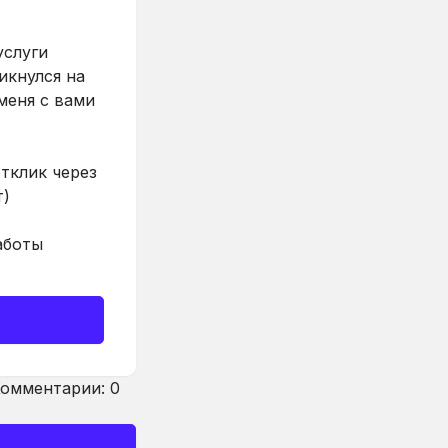
услуги
икнулся на
меня с вами
тклик через
т)
аботы
омментарии: 0