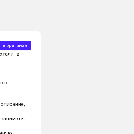
ть оригинал
отали, в
 это
 описание,
 нанимать:
ичную